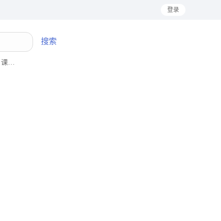
登录
搜索
课桌椅
车床
隔声