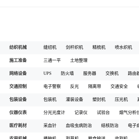
纺织机械
缝纫机
剑杆织机
精梳机
喷水织机
施工准备
三通一平
土地整理
网络设备
UPS
防火墙
服务器
交换机
路由
交通控制
电子警察
反光
隔离带
交通安全
包装设备
包装机
灌装设备
塑封机
压光机
仪器仪表
分光光度计
记录仪
试验台
烟气分析
医疗耗材
采血针
血吸虫病防治
结核防治
电子
农用机械
播种机
割草机
粮食输送
收割机