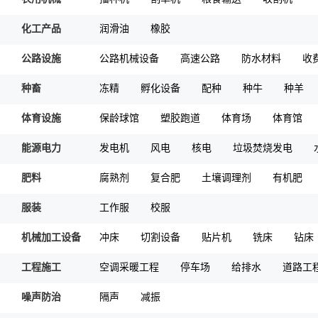
化工产品
润滑油
橡胶
公路设施
公路机械设备
高速公路
防水材料
收
种畜
冻精
孵化设备
配种
种牛
种羊
体育设施
保龄球馆
塑胶跑道
体育场
体育馆
能源电力
发电机
风电
核电
垃圾焚烧发电
肥料
腐熟剂
复合肥
土壤调理剂
有机肥
服装
工作服
校服
机械加工设备
冲床
切割设备
贴片机
铣床
钻床
工程施工
空调采暖工程
停车场
给排水
道路工
噪声防治
隔声
减振