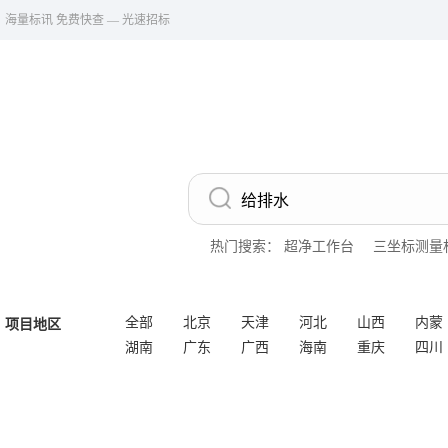
海量标讯 免费快查 — 光速招标
热门搜索：
超净工作台
三坐标测量
全部
北京
天津
河北
山西
内蒙
项目地区
湖南
广东
广西
海南
重庆
四川