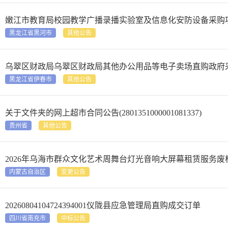
嫩江市教育局校园教学广播录播实验室及信息化安防设备采购
黑龙江省黑河市
其他公告
乌翠区财政局乌翠区财政局其他办公用品等电子卖场直购政府
黑龙江省伊春市
其他公告
关于文件夹的网上超市合同公告(2801351000001081337)
贵州省
其他公告
2026年乌海市群众文化艺术周舞台灯光音响大屏幕租赁服务废
内蒙古自治区
变更公告
20260804104724394001仪陇县应急管理局直购成交订单
四川省南充市
中标公告