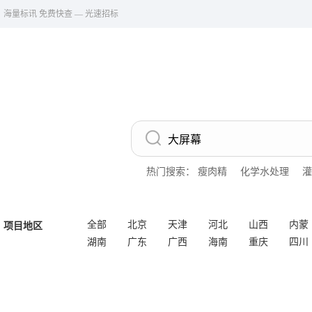
海量标讯 免费快查 — 光速招标
热门搜索：
瘦肉精
化学水处理
灌
全部
北京
天津
河北
山西
内蒙
项目地区
湖南
广东
广西
海南
重庆
四川