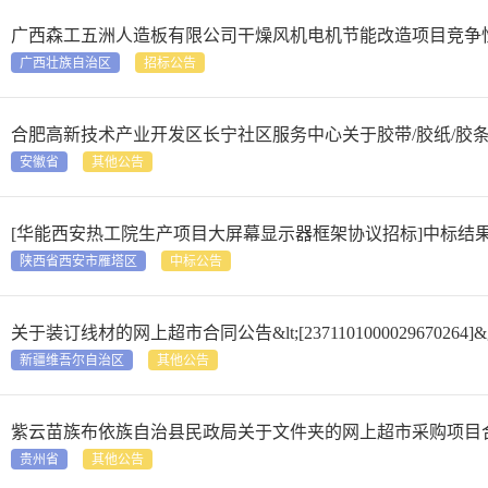
广西森工五洲人造板有限公司干燥风机电机节能改造项目竞争
广西壮族自治区
招标公告
合肥高新技术产业开发区长宁社区服务中心关于胶带/胶纸/胶
安徽省
其他公告
[华能西安热工院生产项目大屏幕显示器框架协议招标]中标结
陕西省西安市雁塔区
中标公告
关于装订线材的网上超市合同公告&lt;[2371101000029670264]&g
新疆维吾尔自治区
其他公告
紫云苗族布依族自治县民政局关于文件夹的网上超市采购项目
贵州省
其他公告