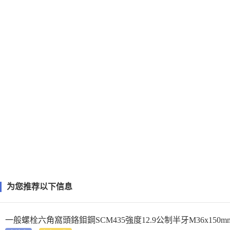
为您推荐以下信息
一般螺栓六角窩頭鉻鉬鋼SCM435強度12.9公制半牙M36x150mmL