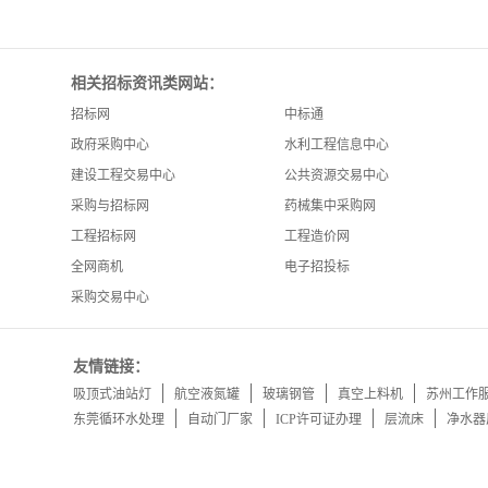
相关招标资讯类网站：
招标网
中标通
政府采购中心
水利工程信息中心
建设工程交易中心
公共资源交易中心
采购与招标网
药械集中采购网
工程招标网
工程造价网
全网商机
电子招投标
采购交易中心
友情链接：
吸顶式油站灯
航空液氮罐
玻璃钢管
真空上料机
苏州工作
东莞循环水处理
自动门厂家
ICP许可证办理
层流床
净水器