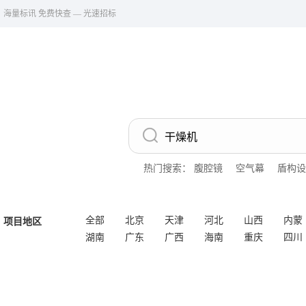
海量标讯 免费快查 — 光速招标
热门搜索：
腹腔镜
空气幕
盾构设
全部
北京
天津
河北
山西
内蒙
项目地区
湖南
广东
广西
海南
重庆
四川