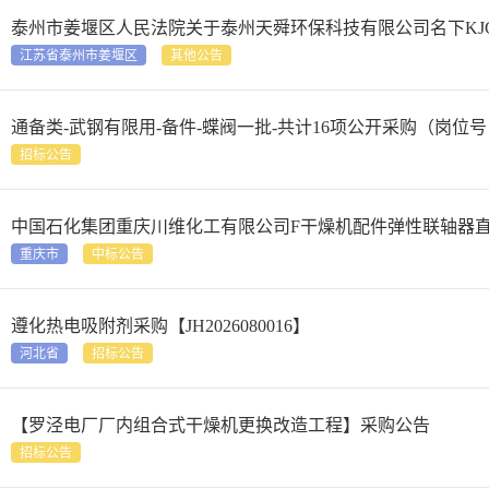
泰州市姜堰区人民法院关于泰州天舜环保科技有限公司名下KJG
江苏省泰州市姜堰区
其他公告
通备类-武钢有限用-备件-蝶阀一批-共计16项公开采购（岗位号：
招标公告
中国石化集团重庆川维化工有限公司F干燥机配件弹性联轴器
重庆市
中标公告
遵化热电吸附剂采购【JH2026080016】
河北省
招标公告
【罗泾电厂厂内组合式干燥机更换改造工程】采购公告
招标公告