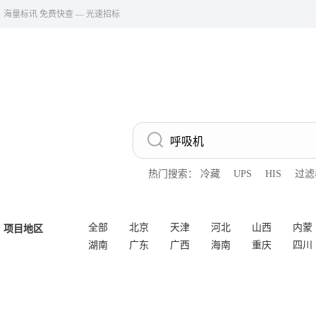
海量标讯 免费快查 — 光速招标
热门搜索：
冷藏
UPS
HIS
过滤
全部
北京
天津
河北
山西
内蒙
项目地区
湖南
广东
广西
海南
重庆
四川