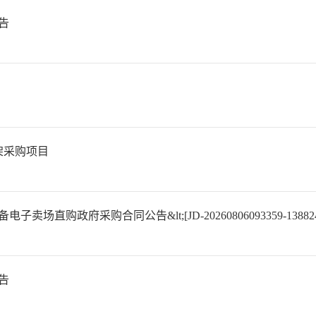
告
架采购项目
府采购合同公告&lt;[JD-20260806093359-138824]
告