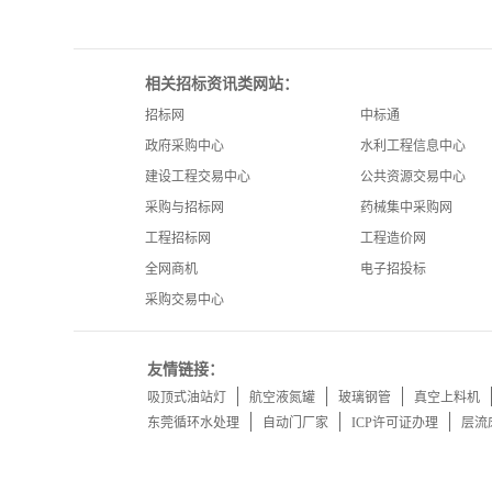
相关招标资讯类网站：
招标网
中标通
政府采购中心
水利工程信息中心
建设工程交易中心
公共资源交易中心
采购与招标网
药械集中采购网
工程招标网
工程造价网
全网商机
电子招投标
采购交易中心
友情链接：
吸顶式油站灯
航空液氮罐
玻璃钢管
真空上料机
东莞循环水处理
自动门厂家
ICP许可证办理
层流