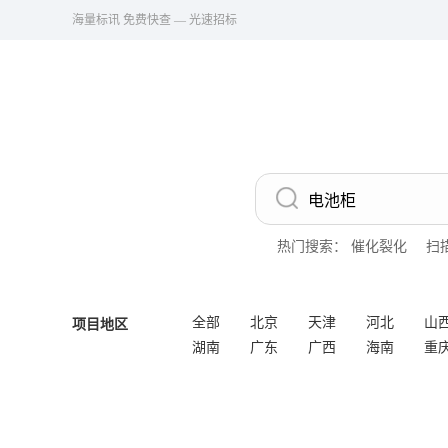
海量标讯 免费快查 — 光速招标
热门搜索：
催化裂化
扫
全部
北京
天津
河北
山
项目地区
湖南
广东
广西
海南
重