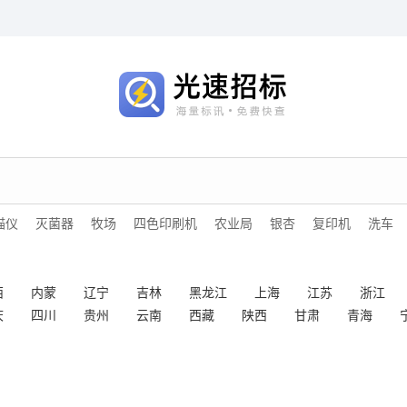
描仪
灭菌器
牧场
四色印刷机
农业局
银杏
复印机
洗车
西
内蒙
辽宁
吉林
黑龙江
上海
江苏
浙江
庆
四川
贵州
云南
西藏
陕西
甘肃
青海