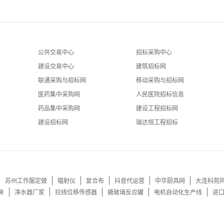
公共交易中心
招标采购中心
建设交易中心
建筑招标网
联通采购与招标网
移动采购与招标网
医药集中采购网
人民医院招标信息
药品集中采购网
建设工程招标网
建设招标网
瑞达恒工程招标
苏州工作服定做
辐射仪
复合布
抖音代运营
中华厨具网
大连科苑
床
净水器厂家
拉线位移传感器
搪玻璃反应罐
电机自动化生产线
进