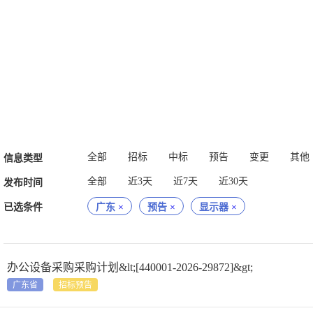
全部
招标
中标
预告
变更
其他
信息类型
全部
近3天
近7天
近30天
发布时间
已选条件
广东
×
预告
×
显示器
×
办公设备采购采购计划&lt;[440001-2026-29872]&gt;
广东省
招标预告