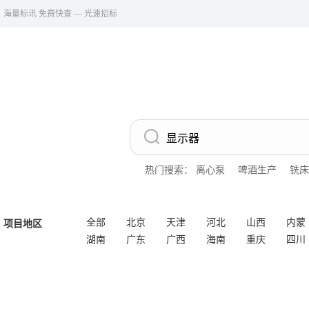
海量标讯 免费快查 — 光速招标
热门搜索：
离心泵
啤酒生产
铣床
全部
北京
天津
河北
山西
内蒙
项目地区
湖南
广东
广西
海南
重庆
四川