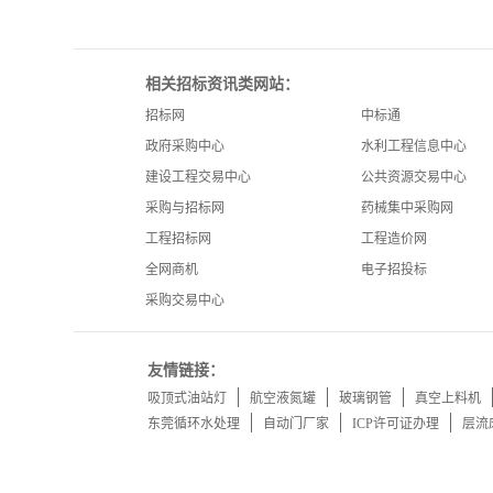
相关招标资讯类网站：
招标网
中标通
政府采购中心
水利工程信息中心
建设工程交易中心
公共资源交易中心
采购与招标网
药械集中采购网
工程招标网
工程造价网
全网商机
电子招投标
采购交易中心
友情链接：
吸顶式油站灯
航空液氮罐
玻璃钢管
真空上料机
东莞循环水处理
自动门厂家
ICP许可证办理
层流