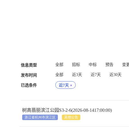
全部
招标
中标
预告
变
信息类型
全部
近3天
近7天
近30天
发布时间
已选条件
近7天
×
树高翡丽滨江公园S3-2-6(2026-08-1417:00:00)
浙江省杭州市滨江区
其他公告