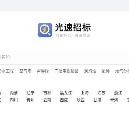
防水工程
空气炮
声屏障
广播电视设备
润滑油
配种
烟气分
西
内蒙
辽宁
吉林
黑龙江
上海
江苏
浙江
庆
四川
贵州
云南
西藏
陕西
甘肃
青海