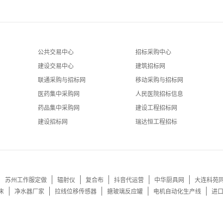
公共交易中心
招标采购中心
建设交易中心
建筑招标网
联通采购与招标网
移动采购与招标网
医药集中采购网
人民医院招标信息
药品集中采购网
建设工程招标网
建设招标网
瑞达恒工程招标
苏州工作服定做
辐射仪
复合布
抖音代运营
中华厨具网
大连科苑
床
净水器厂家
拉线位移传感器
搪玻璃反应罐
电机自动化生产线
进