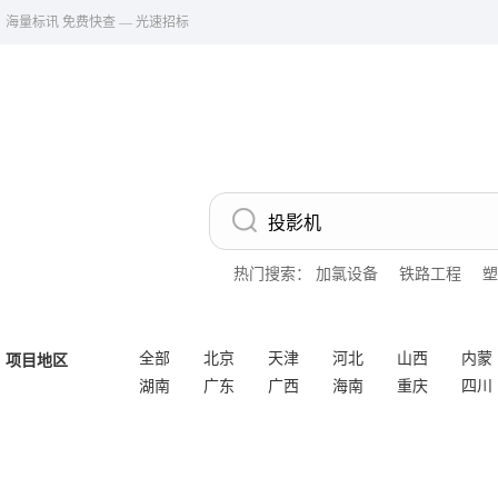
海量标讯 免费快查 — 光速招标
热门搜索：
加氯设备
铁路工程
塑
全部
北京
天津
河北
山西
内蒙
项目地区
湖南
广东
广西
海南
重庆
四川