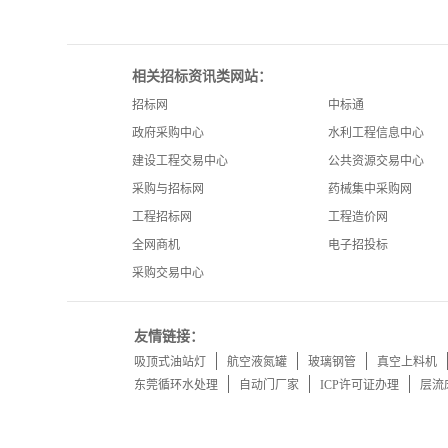
相关招标资讯类网站：
招标网
中标通
政府采购中心
水利工程信息中心
建设工程交易中心
公共资源交易中心
采购与招标网
药械集中采购网
工程招标网
工程造价网
全网商机
电子招投标
采购交易中心
友情链接：
吸顶式油站灯
航空液氮罐
玻璃钢管
真空上料机
东莞循环水处理
自动门厂家
ICP许可证办理
层流