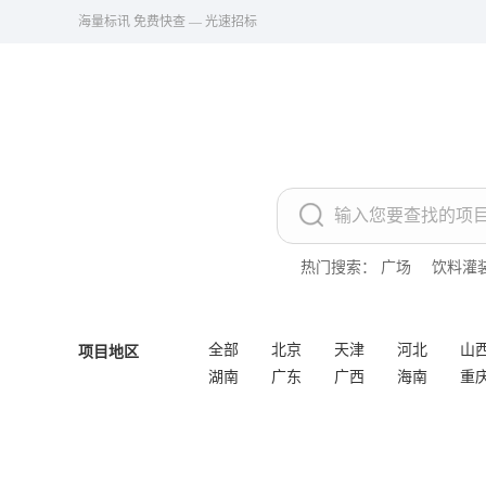
海量标讯 免费快查 — 光速招标
热门搜索：
广场
饮料灌
全部
北京
天津
河北
山
项目地区
湖南
广东
广西
海南
重