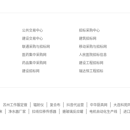
公共交易中心
招标采购中心
建设交易中心
建筑招标网
联通采购与招标网
移动采购与招标网
医药集中采购网
人民医院招标信息
药品集中采购网
建设工程招标网
建设招标网
瑞达恒工程招标
苏州工作服定做
辐射仪
复合布
抖音代运营
中华厨具网
大连科苑
床
净水器厂家
拉线位移传感器
搪玻璃反应罐
电机自动化生产线
进