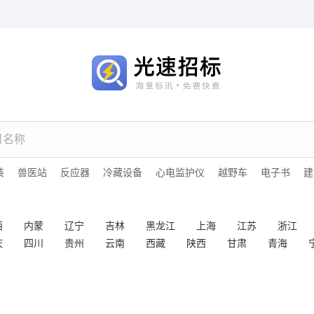
装
兽医站
反应器
冷藏设备
心电监护仪
越野车
电子书
建
西
内蒙
辽宁
吉林
黑龙江
上海
江苏
浙江
庆
四川
贵州
云南
西藏
陕西
甘肃
青海